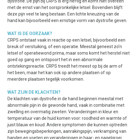
dystrofie. De pijn bij CRPS is erg heftig en komt niet overeen
met de ernst van het oorspronkelijke letsel. Bovendien blijft
deze pijn veel te lang bestaan. Een lichte kneuzing van de
hand kan bijvoorbeeld een ernstige vorm van dystrofie geven.
WAT IS DE OORZAAK?
CRPS ontstaat vaak in reactie op een letsel, bijvoorbeeld een
breuk of verstuiking, of een operatie. Meestal geneest zo’n
letsel of operatiewond prima, maar soms komt het herstel niet
goed op gang en ontspoort het in een abnormale
ontstekingsreactie. CRPS treedt het meest op bij de arm of
het been, maar het kan ook op andere plaatsen of op
meerdere plaatsen tegelijk voorkomen.
WAT ZIJN DE KLACHTEN?
De klachten van dystrofie in de hand beginnen meestal met
abnormale pijn in de gewonde hand, vaak in combinatie met
zwelling en overmatig zweten. Veranderingen in kleur en
temperatuur van de huid komen voor: roodheid en warmte of
juist blauw en koud. Andere symptomen die kunnen optreden
zijn bewegingsbeperkingen, aanrakingspijn, verkramping van
handen en voeten en veranderingen in haar- en nagelgroei.