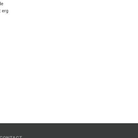
de
 erg