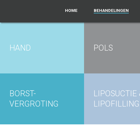
HOME
BEHANDELINGEN
HAND
POLS
BORST-
LIPOSUCTIE 
VERGROTING
LIPOFILLING