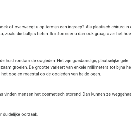
hoek of overweegt u op termijn een ingreep? Als plastisch chirurg
in
a, zoals die bultjes heten. Ik informeer u dan ook graag over het ho
de huid rondom de oogleden. Het zijn goedaardige, plaatselijke gele
aam groeien. De grootte varieert van enkele millimeters tot bijna he
an het oog en meestal op de oogleden van beide ogen.
ms vinden mensen het cosmetisch storend. Dan kunnen ze weggeha
duidelijke oorzaak.