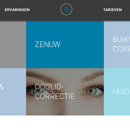
ERVARINGEN
TARIEVEN
BUI
ZENUW
COR
&
OOGLID-
HUI
CORRECTIE