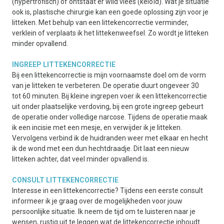
(hypertrofisch) of ontstaat er wild vlees (keloïd). Wat je situatie
ook is, plastische chirurgie kan een goede oplossing zijn voor je
litteken. Met behulp van een littekencorrectie verminder,
verklein of verplaats ik het littekenweefsel. Zo wordt je litteken
minder opvallend.
INGREEP LITTEKENCORRECTIE
Bij een littekencorrectie is mijn voornaamste doel om de vorm
van je litteken te verbeteren. De operatie duurt ongeveer 30
tot 60 minuten. Bij kleine ingrepen voer ik een littekencorrectie
uit onder plaatselijke verdoving, bij een grote ingreep gebeurt
de operatie onder volledige narcose. Tijdens de operatie maak
ik een incisie met een mesje, en verwijder ik je litteken.
Vervolgens verbind ik de huidranden weer met elkaar en hecht
ik de wond met een dun hechtdraadje. Dit laat een nieuw
litteken achter, dat veel minder opvallend is.
CONSULT LITTEKENCORRECTIE
Interesse in een littekencorrectie? Tijdens een eerste consult
informeer ik je graag over de mogelijkheden voor jouw
persoonlijke situatie. Ik neem de tijd om te luisteren naar je
wensen, rustig uit te leggen wat de littekencorrectie inhoudt