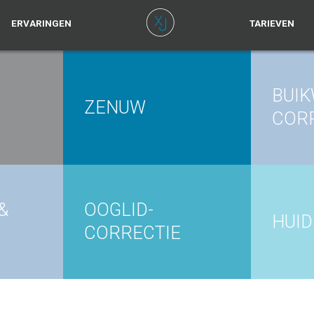
ERVARINGEN
TARIEVEN
BUI
ZENUW
COR
&
OOGLID-
HUI
CORRECTIE